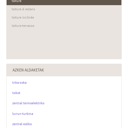
toiture
toiture à redans
toiture inclinée
toiture-terrasse
AZKEN ALDAKETAK
trika-soka
txikot
zentral termoelektriko
lurrun-turbina
zentral eoliko