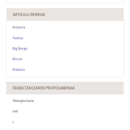
ARTIKULU BERRIAK
Artizarra
Txertoa
Big Banga
Birusa
Proteina
ERABILTZAILEAREN PROPOSAMENAK
Telangiectasia
vial
1