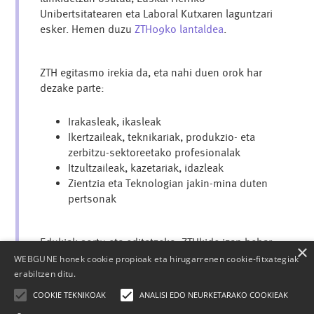
Unibertsitatearen eta Laboral Kutxaren laguntzari
esker. Hemen duzu
ZTH09ko lantaldea
.
ZTH egitasmo irekia da, eta nahi duen orok har
dezake parte:
Irakasleak, ikasleak
Ikertzaileak, teknikariak, produkzio- eta
zerbitzu-sektoreetako profesionalak
Itzultzaileak, kazetariak, idazleak
Zientzia eta Teknologian jakin-mina duten
pertsonak
Edukiak sortu eta editatzeko, ZTHkide izan behar
×
da.
Izena eman
, eta berehala has zaitezke ZTHn
WEBGUNE honek cookie propioak eta hirugarrenen cookie-fitxategiak
edukiak sortzen eta argitaratzen.
erabiltzen ditu.
COOKIE TEKNIKOAK
ANALISI EDO NEURKETARAKO COOKIEAK