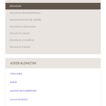
structure
structure atmosphérique
structure brute de coulée
structure columnaire
structure coque
structure cristalline
structure d'avion
structure de données
structure de Kekulé
AZKEN ALDAKETAK
structure de Lewis
trika-soka
structure de protection en cas de renversement
structure des protéines
txikot
structure électronique
zentral termoelektriko
structure en bandes
lurrun-turbina
structure fibreuse