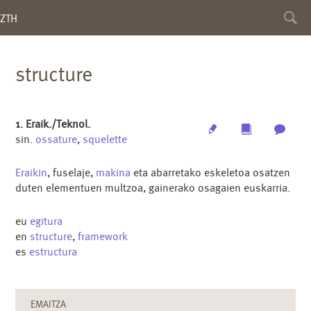
Toggl
ZTH
searc
structure
1. Eraik./Teknol.
Edit
Multimedia
Archi
sin.
ossature
,
squelette
Eraikin
, fuselaje,
makina
eta abarretako eskeletoa osatzen
duten elementuen multzoa, gainerako osagaien euskarria.
eu
egitura
en
structure
,
framework
es
estructura
EMAITZA