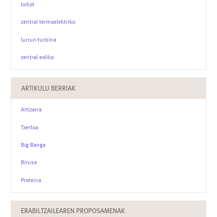
txikot
zentral termoelektriko
lurrun-turbina
zentral eoliko
ARTIKULU BERRIAK
Artizarra
Txertoa
Big Banga
Birusa
Proteina
ERABILTZAILEAREN PROPOSAMENAK