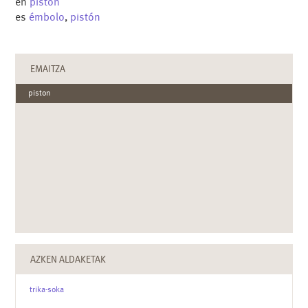
en
piston
es
émbolo
,
pistón
EMAITZA
piston
AZKEN ALDAKETAK
trika-soka