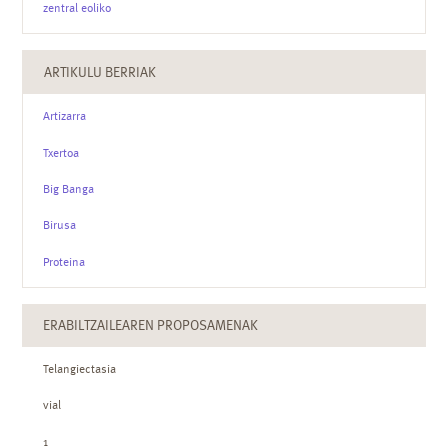
zentral eoliko
ARTIKULU BERRIAK
Artizarra
Txertoa
Big Banga
Birusa
Proteina
ERABILTZAILEAREN PROPOSAMENAK
Telangiectasia
vial
1