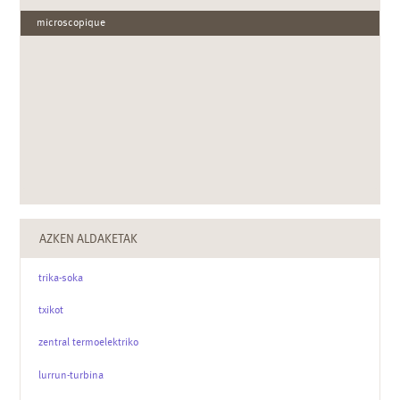
microscopique
AZKEN ALDAKETAK
trika-soka
txikot
zentral termoelektriko
lurrun-turbina