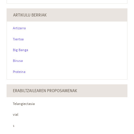
ARTIKULU BERRIAK
Artizarra
Txertoa
Big Banga
Birusa
Proteina
ERABILTZAILEAREN PROPOSAMENAK
Telangiectasia
vial
1