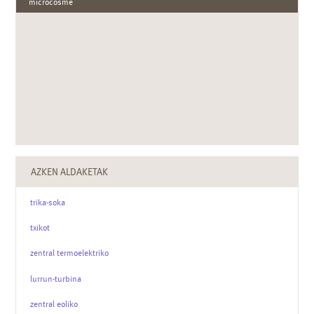
microcosme
AZKEN ALDAKETAK
trika-soka
txikot
zentral termoelektriko
lurrun-turbina
zentral eoliko