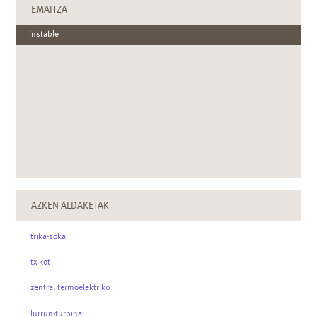
EMAITZA
instable
AZKEN ALDAKETAK
trika-soka
txikot
zentral termoelektriko
lurrun-turbina