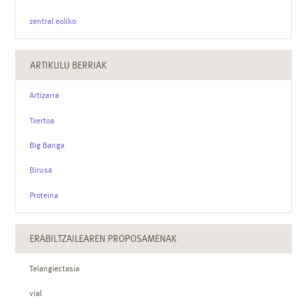
zentral eoliko
ARTIKULU BERRIAK
Artizarra
Txertoa
Big Banga
Birusa
Proteina
ERABILTZAILEAREN PROPOSAMENAK
Telangiectasia
vial