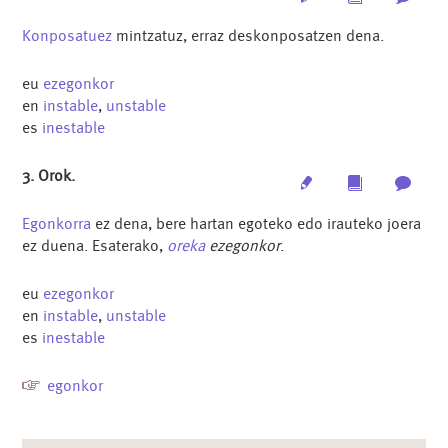
Konposatuez
mintzatuz, erraz deskonposatzen dena.
eu
ezegonkor
en
instable
,
unstable
es
inestable
3. Orok.
Edit
Multimedia
Archi
Egonkorra
ez dena, bere hartan egoteko edo irauteko joera
ez duena. Esaterako,
oreka
ezegonkor
.
eu
ezegonkor
en
instable
,
unstable
es
inestable
egonkor