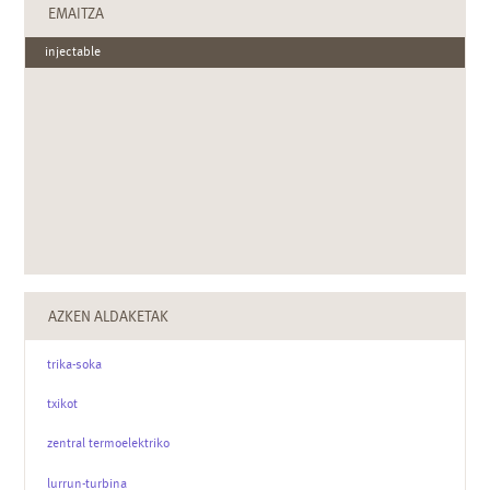
EMAITZA
injectable
AZKEN ALDAKETAK
trika-soka
txikot
zentral termoelektriko
lurrun-turbina