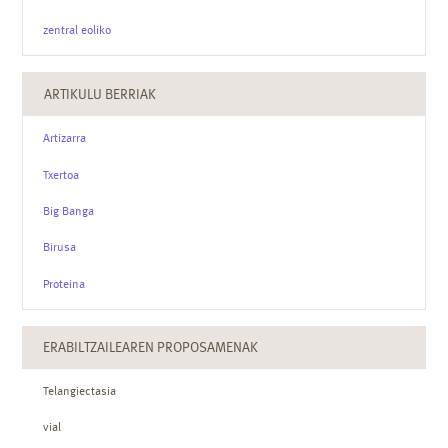
zentral eoliko
ARTIKULU BERRIAK
Artizarra
Txertoa
Big Banga
Birusa
Proteina
ERABILTZAILEAREN PROPOSAMENAK
Telangiectasia
vial