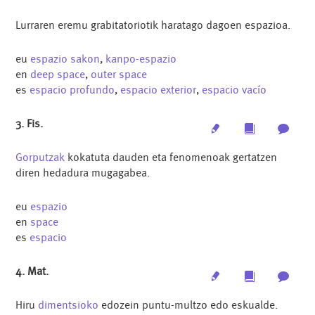
Lurraren eremu grabitatoriotik haratago dagoen espazioa.
eu
espazio sakon
,
kanpo-espazio
en
deep space
,
outer space
es
espacio profundo
,
espacio exterior
,
espacio vacío
3. Fis.
Edit
Multimedia
Archi
Gorputzak
kokatuta dauden eta fenomenoak gertatzen
diren hedadura mugagabea.
eu
espazio
en
space
es
espacio
4. Mat.
Edit
Multimedia
Archi
Hiru
dimentsioko
edozein puntu-multzo edo eskualde.