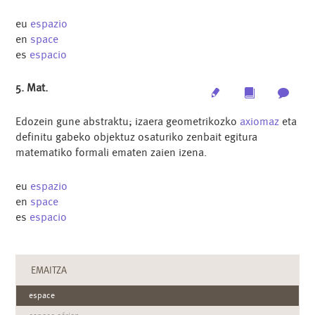
eu
espazio
en
space
es
espacio
5. Mat.
Edit
Multimedia
Archi
Edozein gune abstraktu; izaera geometrikozko
axiomaz
eta
definitu gabeko objektuz osaturiko zenbait egitura
matematiko formali ematen zaien izena.
eu
espazio
en
space
es
espacio
EMAITZA
espace