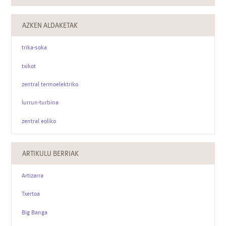
AZKEN ALDAKETAK
trika-soka
txikot
zentral termoelektriko
lurrun-turbina
zentral eoliko
ARTIKULU BERRIAK
Artizarra
Txertoa
Big Banga