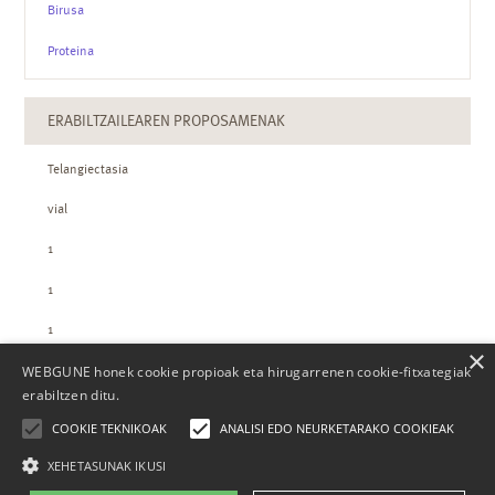
Birusa
Proteina
ERABILTZAILEAREN PROPOSAMENAK
Telangiectasia
vial
1
1
1
×
WEBGUNE honek cookie propioak eta hirugarrenen cookie-fitxategiak
ZTH-REN KOPURUAK
erabiltzen ditu.
COOKIE TEKNIKOAK
ANALISI EDO NEURKETARAKO COOKIEAK
XEHETASUNAK IKUSI