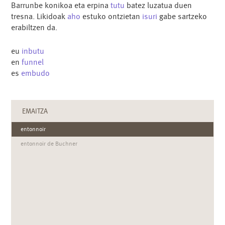
Barrunbe konikoa eta erpina
tutu
batez luzatua duen
tresna. Likidoak
aho
estuko ontzietan
isuri
gabe sartzeko
erabiltzen da.
eu
inbutu
en
funnel
es
embudo
EMAITZA
entonnoir
entonnoir de Buchner