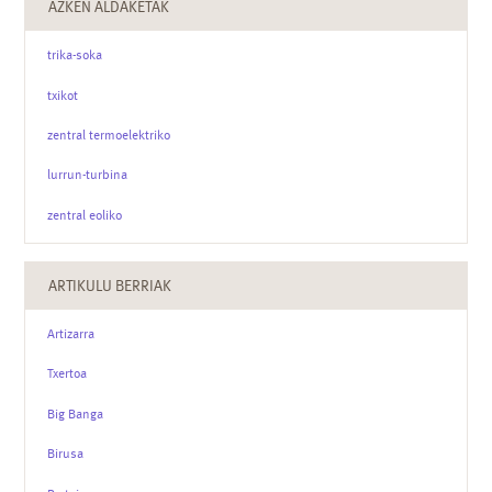
AZKEN ALDAKETAK
trika-soka
txikot
zentral termoelektriko
lurrun-turbina
zentral eoliko
ARTIKULU BERRIAK
Artizarra
Txertoa
Big Banga
Birusa