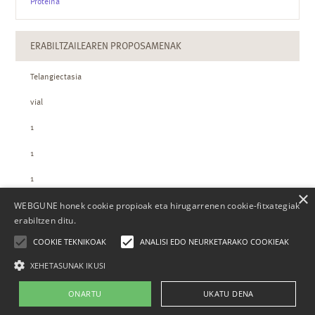
Proteina
ERABILTZAILEAREN PROPOSAMENAK
Telangiectasia
vial
1
1
1
×
WEBGUNE honek cookie propioak eta hirugarrenen cookie-fitxategiak
ZTH-REN KOPURUAK
erabiltzen ditu.
COOKIE TEKNIKOAK
ANALISI EDO NEURKETARAKO COOKIEAK
XEHETASUNAK IKUSI
ONARTU
UKATU DENA
Nor gara
Kontaktua
Laguntza
Lege-oharra