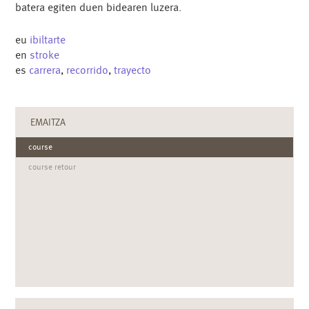
batera egiten duen bidearen luzera.
eu
ibiltarte
en
stroke
es
carrera
,
recorrido
,
trayecto
EMAITZA
course
course retour