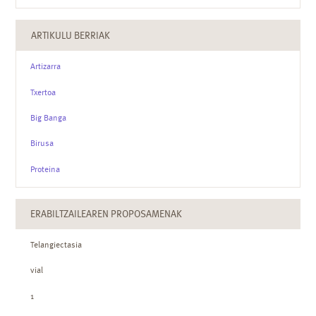
ARTIKULU BERRIAK
Artizarra
Txertoa
Big Banga
Birusa
Proteina
ERABILTZAILEAREN PROPOSAMENAK
Telangiectasia
vial
1