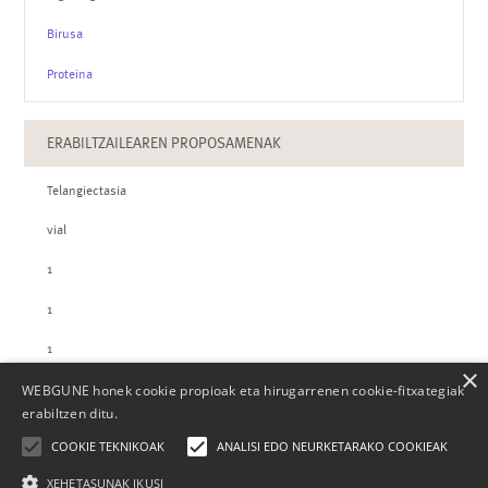
Birusa
Proteina
ERABILTZAILEAREN PROPOSAMENAK
Telangiectasia
vial
1
1
1
×
WEBGUNE honek cookie propioak eta hirugarrenen cookie-fitxategiak
ZTH-REN KOPURUAK
erabiltzen ditu.
COOKIE TEKNIKOAK
ANALISI EDO NEURKETARAKO COOKIEAK
XEHETASUNAK IKUSI