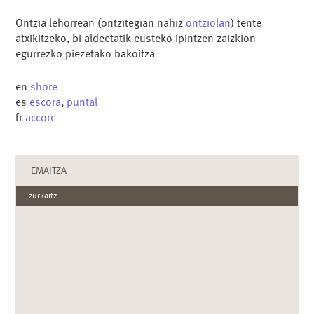
Ontzia lehorrean (ontzitegian nahiz
ontziolan
) tente
atxikitzeko, bi aldeetatik eusteko ipintzen zaizkion
egurrezko piezetako bakoitza.
en
shore
es
escora
,
puntal
fr
accore
EMAITZA
zurkaitz