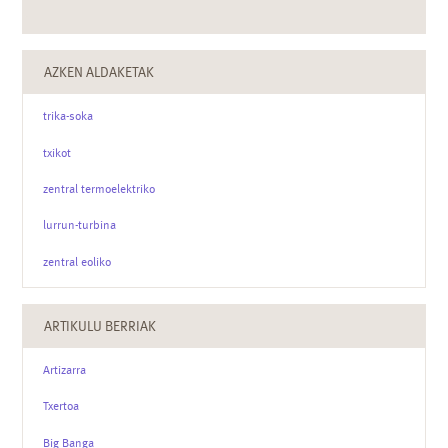
AZKEN ALDAKETAK
trika-soka
txikot
zentral termoelektriko
lurrun-turbina
zentral eoliko
ARTIKULU BERRIAK
Artizarra
Txertoa
Big Banga