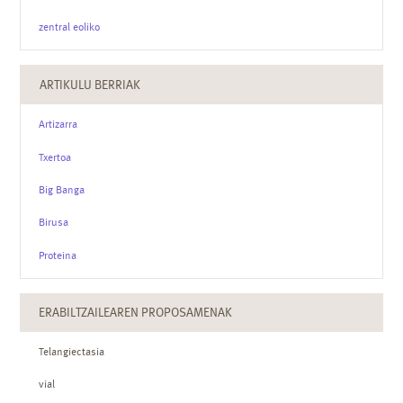
zentral eoliko
ARTIKULU BERRIAK
Artizarra
Txertoa
Big Banga
Birusa
Proteina
ERABILTZAILEAREN PROPOSAMENAK
Telangiectasia
vial