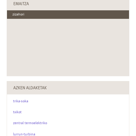
EMAITZA
zizahori
AZKEN ALDAKETAK
trika-soka
txikot
zentral termoelektriko
lurrun-turbina