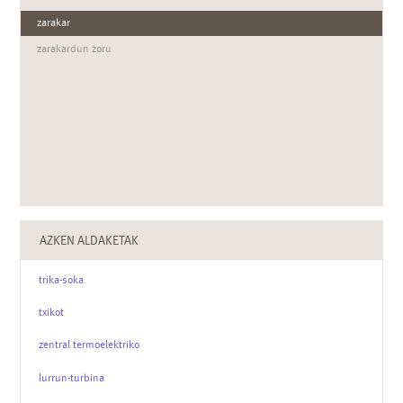
zarakar
zarakardun zoru
AZKEN ALDAKETAK
trika-soka
txikot
zentral termoelektriko
lurrun-turbina