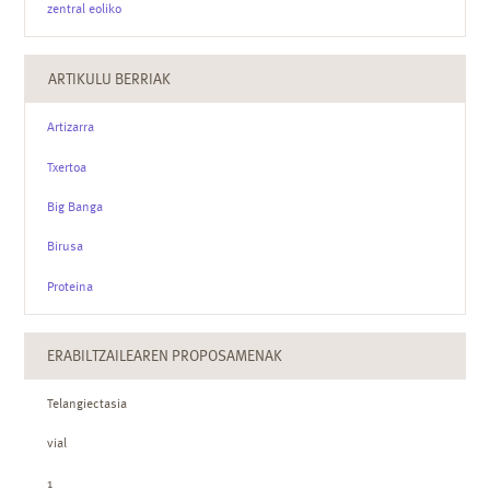
zentral eoliko
ARTIKULU BERRIAK
Artizarra
Txertoa
Big Banga
Birusa
Proteina
ERABILTZAILEAREN PROPOSAMENAK
Telangiectasia
vial
1