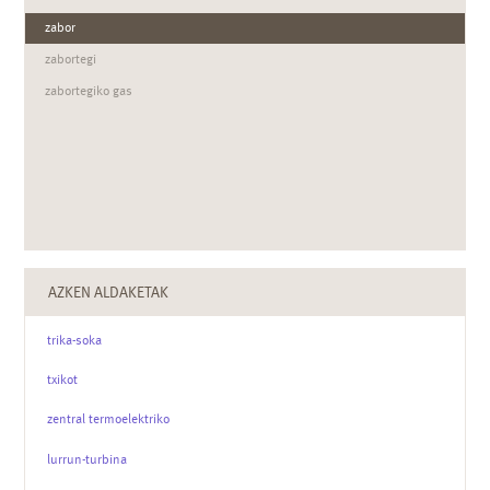
zabor
zabortegi
zabortegiko gas
AZKEN ALDAKETAK
trika-soka
txikot
zentral termoelektriko
lurrun-turbina