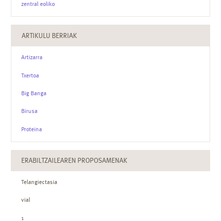
zentral eoliko
ARTIKULU BERRIAK
Artizarra
Txertoa
Big Banga
Birusa
Proteina
ERABILTZAILEAREN PROPOSAMENAK
Telangiectasia
vial
1