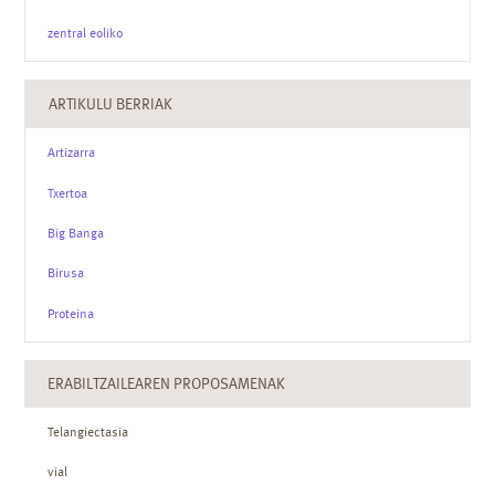
zentral eoliko
ARTIKULU BERRIAK
Artizarra
Txertoa
Big Banga
Birusa
Proteina
ERABILTZAILEAREN PROPOSAMENAK
Telangiectasia
vial