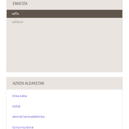
EMAITZA
xafla
xaflakor
AZKEN ALDAKETAK
trika-soka
txikot
zentral termoelektriko
lurrun-turbina