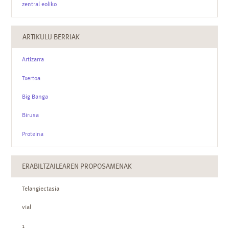
zentral eoliko
ARTIKULU BERRIAK
Artizarra
Txertoa
Big Banga
Birusa
Proteina
ERABILTZAILEAREN PROPOSAMENAK
Telangiectasia
vial
1