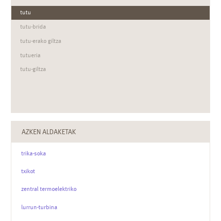
tutu
tutu-brida
tutu-erako giltza
tutueria
tutu-giltza
AZKEN ALDAKETAK
trika-soka
txikot
zentral termoelektriko
lurrun-turbina