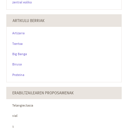
zentral eoliko
ARTIKULU BERRIAK
Artizarra
Txertoa
Big Banga
Birusa
Proteina
ERABILTZAILEAREN PROPOSAMENAK
Telangiectasia
vial
1