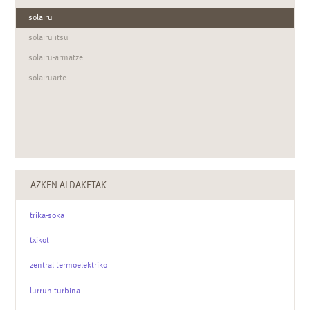
solairu
solairu itsu
solairu-armatze
solairuarte
AZKEN ALDAKETAK
trika-soka
txikot
zentral termoelektriko
lurrun-turbina