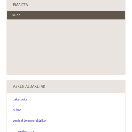
EMAITZA
salda
AZKEN ALDAKETAK
trika-soka
txikot
zentral termoelektriko
lurrun-turbina