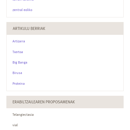
zentral eoliko
ARTIKULU BERRIAK
Artizarra
Txertoa
Big Banga
Birusa
Proteina
ERABILTZAILEAREN PROPOSAMENAK
Telangiectasia
vial