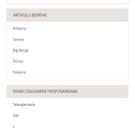
ARTIKULU BERRIAK
Artizarra
Txertoa
Big Banga
Birusa
Proteina
ERABILTZAILEAREN PROPOSAMENAK
Telangiectasia
vial
1