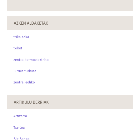
AZKEN ALDAKETAK
trika-soka
txikot
zentral termoelektriko
lurrun-turbina
zentral eoliko
ARTIKULU BERRIAK
Artizarra
Txertoa
Big Banga