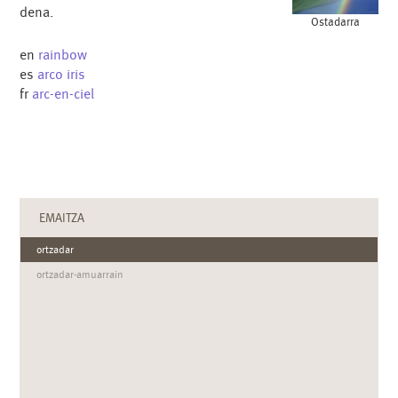
dena.
Ostadarra
en
rainbow
es
arco iris
fr
arc-en-ciel
EMAITZA
ortzadar
ortzadar-amuarrain