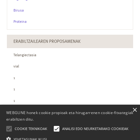
Birusa
Proteina
ERABILTZAILEAREN PROPOSAMENAK
Telangiectasia
vial
1
1
1
×
WEBGUNE honek cookie propioak eta hirugarrenen cookie-fitxategiak
ZTH-REN KOPURUAK
erabiltzen ditu.
COOKIE TEKNIKOAK
ANALISI EDO NEURKETARAKO COOKIEAK
XEHETASUNAK IKUSI