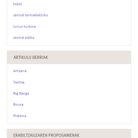
txikot
zentral termoelektriko
lurrun-turbina
zentral eoliko
ARTIKULU BERRIAK
Artizarra
Txertoa
Big Banga
Birusa
Proteina
ERABILTZAILEAREN PROPOSAMENAK