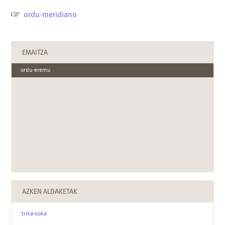
ordu-meridiano
EMAITZA
ordu-eremu
AZKEN ALDAKETAK
trika-soka