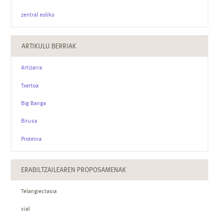
zentral eoliko
ARTIKULU BERRIAK
Artizarra
Txertoa
Big Banga
Birusa
Proteina
ERABILTZAILEAREN PROPOSAMENAK
Telangiectasia
vial