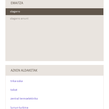
EMAITZA
olagarro
olagarro arrunt
AZKEN ALDAKETAK
trika-soka
txikot
zentral termoelektriko
lurrun-turbina