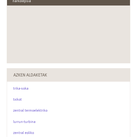
narkolepsia
AZKEN ALDAKETAK
trika-soka
txikot
zentral termoelektriko
lurrun-turbina
zentral eoliko