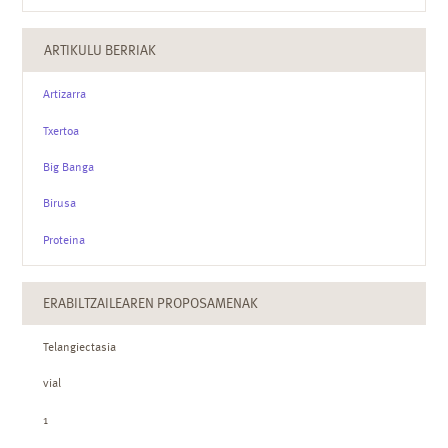
ARTIKULU BERRIAK
Artizarra
Txertoa
Big Banga
Birusa
Proteina
ERABILTZAILEAREN PROPOSAMENAK
Telangiectasia
vial
1