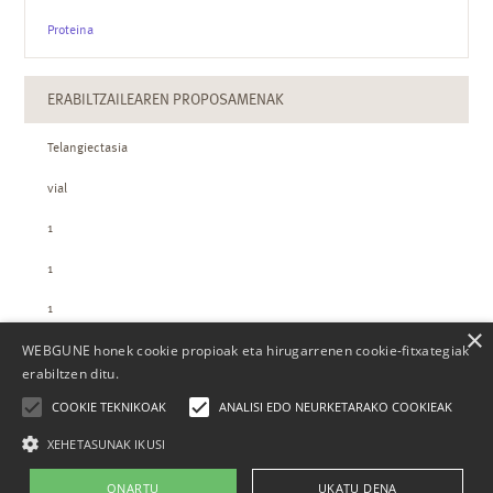
Proteina
ERABILTZAILEAREN PROPOSAMENAK
Telangiectasia
vial
1
1
1
×
WEBGUNE honek cookie propioak eta hirugarrenen cookie-fitxategiak
ZTH-REN KOPURUAK
erabiltzen ditu.
COOKIE TEKNIKOAK
ANALISI EDO NEURKETARAKO COOKIEAK
XEHETASUNAK IKUSI
ONARTU
UKATU DENA