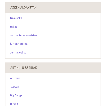
AZKEN ALDAKETAK
trika-soka
txikot
zentral termoelektriko
lurrun-turbina
zentral eoliko
ARTIKULU BERRIAK
Artizarra
Txertoa
Big Banga
Birusa