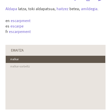
Aldapa
latza; toki aldapatsua,
haitzez
betea;
amildegia
.
en
escarpment
es
escarpe
fr
escarpement
EMAITZA
malkar
malkar-sorbeltz