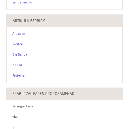
zentral eoliko
ARTIKULU BERRIAK
Artizarra
Txertoa
Big Banga
Birusa
Proteina
ERABILTZAILEAREN PROPOSAMENAK
Telangiectasia
vial
1