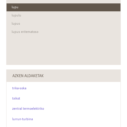
lupu
lupulu
lupus
lupus eritematoso
AZKEN ALDAKETAK
trika-soka
txikot
zentral termoelektriko
lurrun-turbina