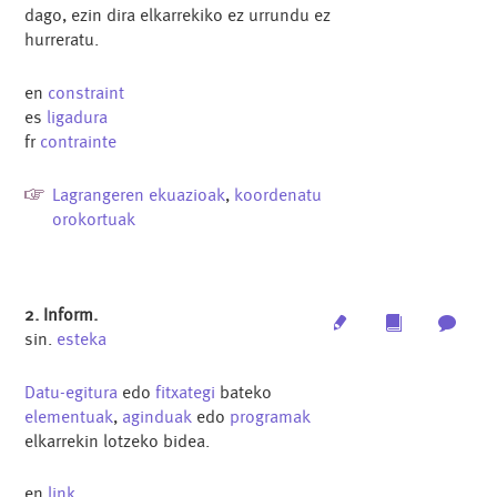
dago, ezin dira elkarrekiko ez urrundu ez
hurreratu.
en
constraint
es
ligadura
fr
contrainte
Lagrangeren ekuazioak
,
koordenatu
orokortuak
2. Inform.
Edit
Multimedia
Archi
sin.
esteka
Datu-egitura
edo
fitxategi
bateko
elementuak
,
aginduak
edo
programak
elkarrekin lotzeko bidea.
en
link