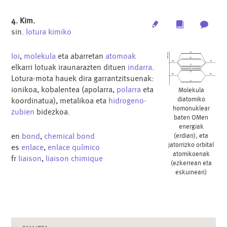
4. Kim.
Edit
Multimedia
Archi
sin.
lotura kimiko
Ioi
,
molekula
eta abarretan
atomoak
elkarri lotuak iraunarazten dituen
indarra
.
Lotura-mota hauek dira garrantzitsuenak:
ionikoa, kobalentea (apolarra,
polarra
eta
Molekula
diatomiko
koordinatua), metalikoa eta
hidrogeno-
homonuklear
zubien
bidezkoa.
baten OMen
energiak
en
bond
,
chemical bond
(erdian), eta
jatorrizko orbital
es
enlace
,
enlace químico
atomikoenak
fr
liaison
,
liaison chimique
(ezkerrean eta
eskuinean)