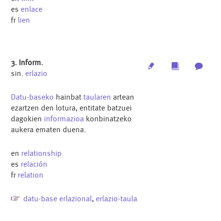
es
enlace
fr
lien
3. Inform.
Edit
Multimedia
Archi
sin.
erlazio
Datu-baseko
hainbat
taularen
artean
ezartzen den lotura, entitate batzuei
dagokien
informazioa
konbinatzeko
aukera ematen duena.
en
relationship
es
relación
fr
relation
datu-base erlazional
,
erlazio-taula