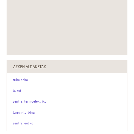
AZKEN ALDAKETAK
trika-soka
txikot
zentral termoelektriko
lurrun-turbina
zentral eoliko