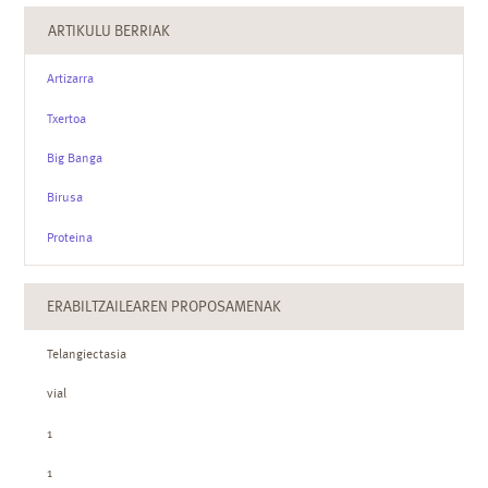
ARTIKULU BERRIAK
Artizarra
Txertoa
Big Banga
Birusa
Proteina
ERABILTZAILEAREN PROPOSAMENAK
Telangiectasia
vial
1
1