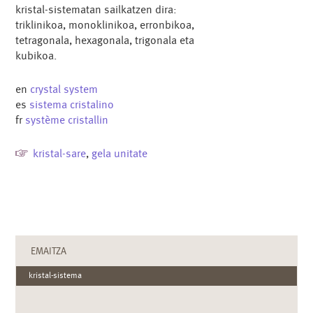
kristal-sistematan sailkatzen dira:
triklinikoa, monoklinikoa, erronbikoa,
tetragonala, hexagonala, trigonala eta
kubikoa.
en
crystal system
es
sistema cristalino
fr
système cristallin
kristal-sare
,
gela unitate
EMAITZA
kristal-sistema