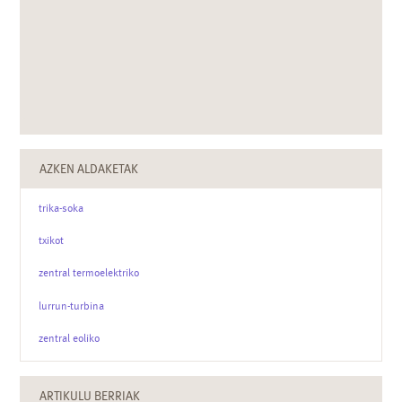
AZKEN ALDAKETAK
trika-soka
txikot
zentral termoelektriko
lurrun-turbina
zentral eoliko
ARTIKULU BERRIAK