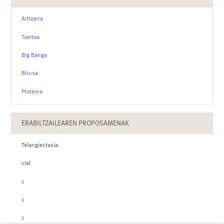
Artizarra
Txertoa
Big Banga
Birusa
Proteina
ERABILTZAILEAREN PROPOSAMENAK
Telangiectasia
vial
1
1
1