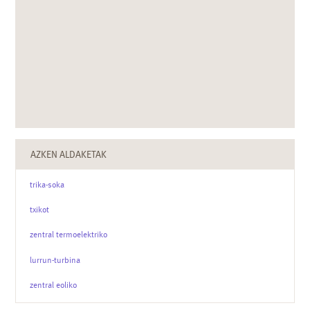
AZKEN ALDAKETAK
trika-soka
txikot
zentral termoelektriko
lurrun-turbina
zentral eoliko