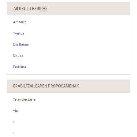
ARTIKULU BERRIAK
Artizarra
Txertoa
Big Banga
Birusa
Proteina
ERABILTZAILEAREN PROPOSAMENAK
Telangiectasia
vial
1
1