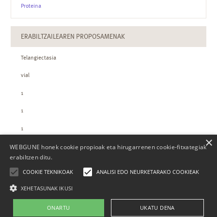
Proteina
ERABILTZAILEAREN PROPOSAMENAK
Telangiectasia
vial
1
1
1
×
WEBGUNE honek cookie propioak eta hirugarrenen cookie-fitxategiak
ZTH-REN KOPURUAK
erabiltzen ditu.
COOKIE TEKNIKOAK
ANALISI EDO NEURKETARAKO COOKIEAK
XEHETASUNAK IKUSI
ONARTU
UKATU DENA