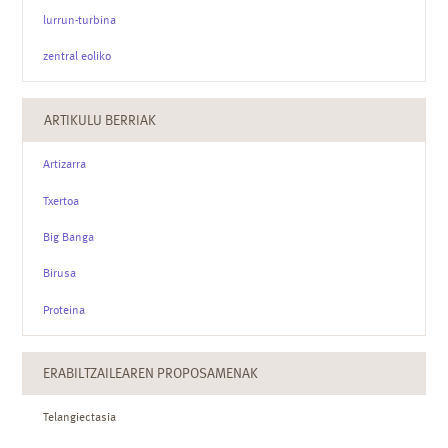
lurrun-turbina
zentral eoliko
ARTIKULU BERRIAK
Artizarra
Txertoa
Big Banga
Birusa
Proteina
ERABILTZAILEAREN PROPOSAMENAK
Telangiectasia