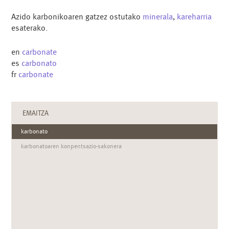
Azido karbonikoaren gatzez ostutako
minerala
,
kareharria
esaterako.
en
carbonate
es
carbonato
fr
carbonate
EMAITZA
karbonato
karbonatoaren konpentsazio-sakonera