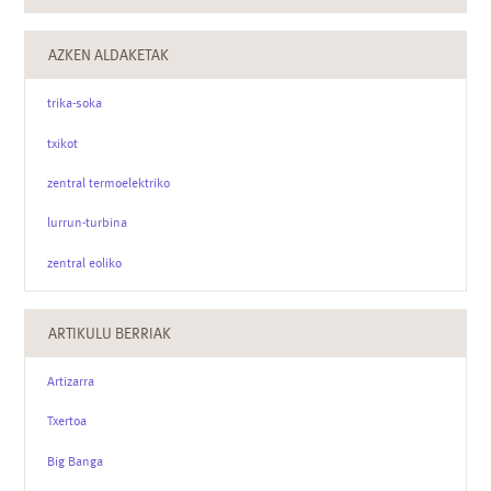
AZKEN ALDAKETAK
trika-soka
txikot
zentral termoelektriko
lurrun-turbina
zentral eoliko
ARTIKULU BERRIAK
Artizarra
Txertoa
Big Banga