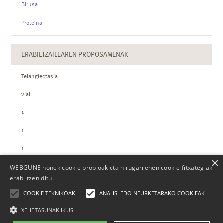
Birusa
Proteina
ERABILTZAILEAREN PROPOSAMENAK
Telangiectasia
vial
1
1
1
×
WEBGUNE honek cookie propioak eta hirugarrenen cookie-fitxategiak
ZTH-REN KOPURUAK
erabiltzen ditu.
COOKIE TEKNIKOAK
ANALISI EDO NEURKETARAKO COOKIEAK
XEHETASUNAK IKUSI