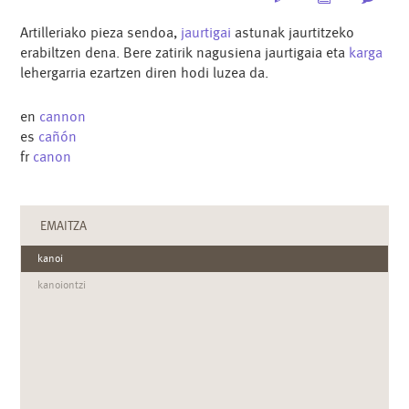
Artilleriako pieza sendoa,
jaurtigai
astunak jaurtitzeko
erabiltzen dena. Bere zatirik nagusiena jaurtigaia eta
karga
lehergarria ezartzen diren hodi luzea da.
en
cannon
es
cañón
fr
canon
EMAITZA
kanoi
kanoiontzi