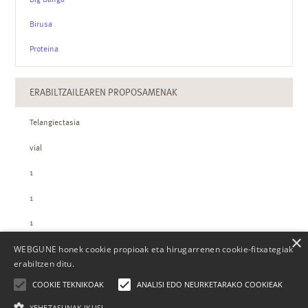
Birusa
Proteina
ERABILTZAILEAREN PROPOSAMENAK
Telangiectasia
vial
1
1
1
×
WEBGUNE honek cookie propioak eta hirugarrenen cookie-fitxategiak
ZTH-REN KOPURUAK
erabiltzen ditu.
COOKIE TEKNIKOAK
ANALISI EDO NEURKETARAKO COOKIEAK
XEHETASUNAK IKUSI