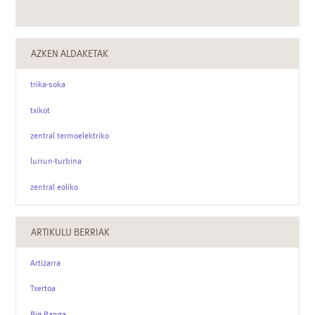
AZKEN ALDAKETAK
trika-soka
txikot
zentral termoelektriko
lurrun-turbina
zentral eoliko
ARTIKULU BERRIAK
Artizarra
Txertoa
Big Banga