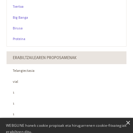
Txertoa
Big Banga
Birusa
Proteina
ERABILTZAILEAREN PROPOSAMENAK
Telangiectasia
vial
1
1
1
×
WEBGUNE honek cookie propioak eta hirugarrenen cookie-fitxategiak
ZTH-REN KOPURUAK
erabiltzen ditu.