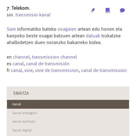
7. Telekom.
Edit
Multimedia
Archi
sin.
transmisio-kanal
Sare
informatiko bateko
osagaien
artean edo horien eta
kanpoko beste osagai batzuen artean
datuak
trukatzea
ahalbidetzen duen noranzko bakarreko bidea.
en
channel
,
transmission channel
es
canal
,
canal de transmisión
fr
canal
,
voie
,
voie de transmission
,
canal de transmission
EMAITZA
kanal
kanal analogiko
kanal dedikatu
kanal digital