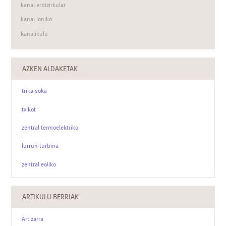
kanal erdizirkular
kanal ioniko
kanalikulu
kanalizazio
AZKEN ALDAKETAK
trika-soka
txikot
zentral termoelektriko
lurrun-turbina
zentral eoliko
ARTIKULU BERRIAK
Artizarra