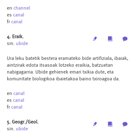
en
channel
es
canal
fr
canal
4. Eraik.
Edit
Multimedia
Archi
sin.
ubide
Ura leku batetik bestera eramateko bide artifiziala, ibaiak,
aintzirak edota itsasoak lotzeko eraikia, batzuetan
nabigagarria. Ubide gehienek emari txikia dute, eta
komunitate biologikoa ibaietakoa baino txiroagoa da.
en
canal
es
canal
fr
canal
5. Geogr./Geol.
Edit
Multimedia
Archi
sin.
ubide