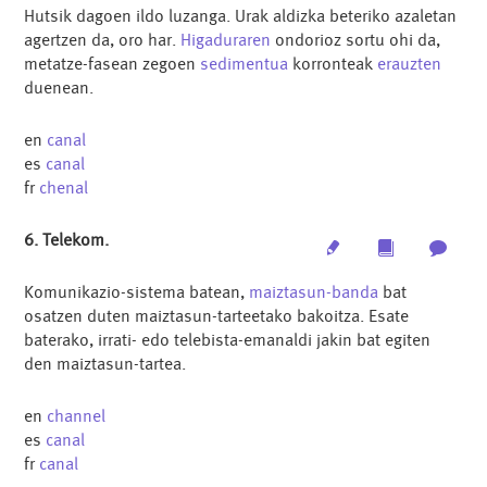
Hutsik dagoen ildo luzanga. Urak aldizka beteriko azaletan
agertzen da, oro har.
Higaduraren
ondorioz sortu ohi da,
metatze-fasean zegoen
sedimentua
korronteak
erauzten
duenean.
en
canal
es
canal
fr
chenal
6. Telekom.
Edit
Multimedia
Archi
Komunikazio-sistema batean,
maiztasun-banda
bat
osatzen duten maiztasun-tarteetako bakoitza. Esate
baterako, irrati- edo telebista-emanaldi jakin bat egiten
den maiztasun-tartea.
en
channel
es
canal
fr
canal