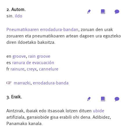
2. Autom.
Edit
Multimedia
Archi
sin.
ildo
Pneumatikoaren
errodadura-bandan
, zoruan den urak
zoruaren eta pneumatikoaren artean dagoen ura egozteko
diren ildoetako bakoitza.
en
groove
,
rain groove
es
ranura de evacuación
fr
rainure
,
creyx
,
cannelure
marrazki
,
errodadura-banda
3. Eraik.
Edit
Multimedia
Archi
Aintzirak, ibaiak edo itsasoak lotzen dituen
ubide
artifiziala, garraiobide gisa erabili ohi dena. Adibidez,
Panamako kanala.