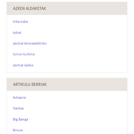
AZKEN ALDAKETAK
trika-soka
txikot
zentral termoelektriko
lurrun-turbina
zentral eoliko
ARTIKULU BERRIAK
Artizarra
Txertoa
Big Banga
Birusa