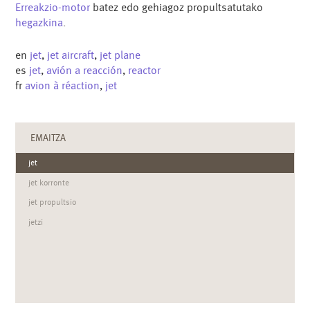
Erreakzio-motor
batez edo gehiagoz propultsatutako
hegazkina
.
en
jet
,
jet aircraft
,
jet plane
es
jet
,
avión a reacción
,
reactor
fr
avion à réaction
,
jet
EMAITZA
jet
jet korronte
jet propultsio
jetzi