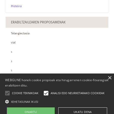
Proteina
ERABILTZAILEAREN PROPOSAMENAK
Telangiectasia
vial
1
1
1
×
WEBGUNE honek cookie propioak eta hirugarrenen cookie-fitxategiak
ZTH-REN KOPURUAK
erabiltzen ditu.
COOKIE TEKNIKOAK
ANALISI EDO NEURKETARAKO COOKIEAK
XEHETASUNAK IKUSI
ONARTU
UKATU DENA