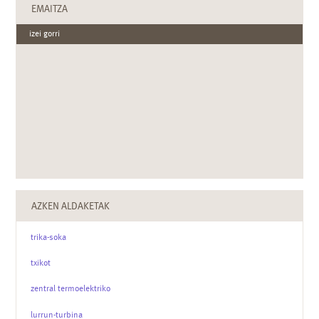
EMAITZA
izei gorri
AZKEN ALDAKETAK
trika-soka
txikot
zentral termoelektriko
lurrun-turbina