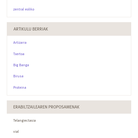
zentral eoliko
ARTIKULU BERRIAK
Artizarra
Txertoa
Big Banga
Birusa
Proteina
ERABILTZAILEAREN PROPOSAMENAK
Telangiectasia
vial