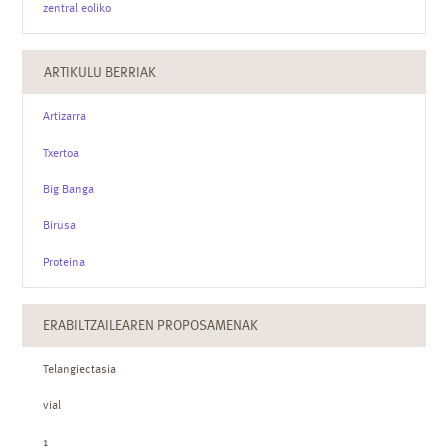
zentral eoliko
ARTIKULU BERRIAK
Artizarra
Txertoa
Big Banga
Birusa
Proteina
ERABILTZAILEAREN PROPOSAMENAK
Telangiectasia
vial
1