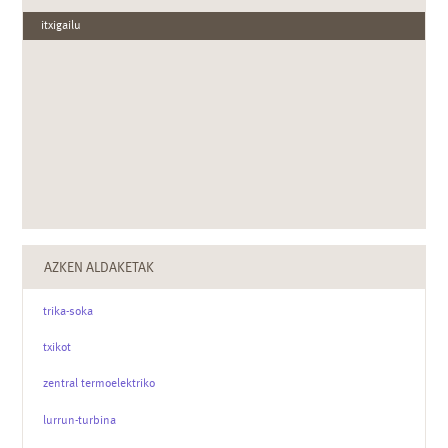
itxigailu
AZKEN ALDAKETAK
trika-soka
txikot
zentral termoelektriko
lurrun-turbina