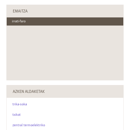
EMAITZA
irrati-faro
AZKEN ALDAKETAK
trika-soka
txikot
zentral termoelektriko