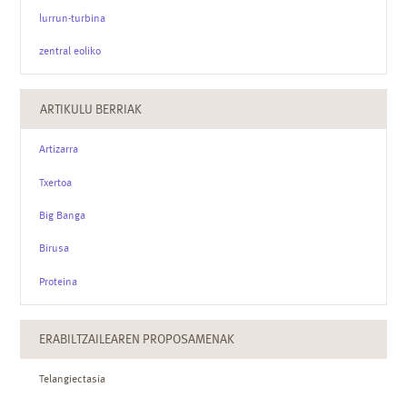
lurrun-turbina
zentral eoliko
ARTIKULU BERRIAK
Artizarra
Txertoa
Big Banga
Birusa
Proteina
ERABILTZAILEAREN PROPOSAMENAK
Telangiectasia