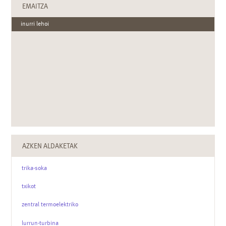
EMAITZA
inurri lehoi
AZKEN ALDAKETAK
trika-soka
txikot
zentral termoelektriko
lurrun-turbina