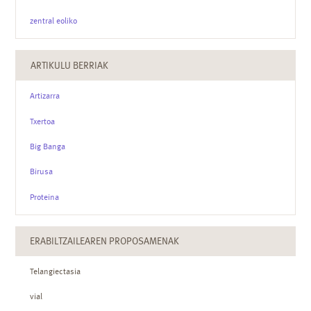
zentral eoliko
ARTIKULU BERRIAK
Artizarra
Txertoa
Big Banga
Birusa
Proteina
ERABILTZAILEAREN PROPOSAMENAK
Telangiectasia
vial