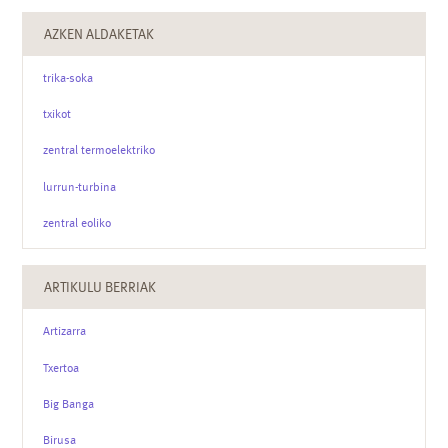
AZKEN ALDAKETAK
trika-soka
txikot
zentral termoelektriko
lurrun-turbina
zentral eoliko
ARTIKULU BERRIAK
Artizarra
Txertoa
Big Banga
Birusa