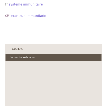
fr
système immunitaire
erantzun immunitario
EMAITZA
immunitate-sistema