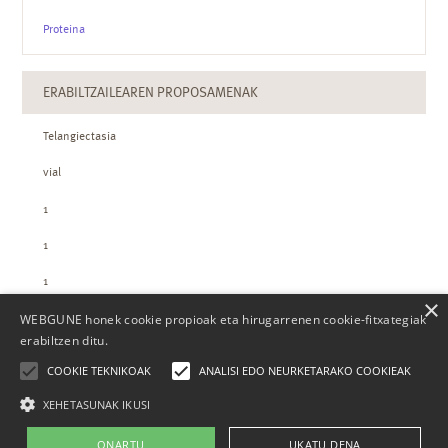
Proteina
ERABILTZAILEAREN PROPOSAMENAK
Telangiectasia
vial
1
1
1
×
WEBGUNE honek cookie propioak eta hirugarrenen cookie-fitxategiak
ZTH-REN KOPURUAK
erabiltzen ditu.
COOKIE TEKNIKOAK
ANALISI EDO NEURKETARAKO COOKIEAK
XEHETASUNAK IKUSI
ONARTU
UKATU DENA