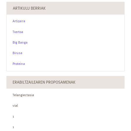
ARTIKULU BERRIAK
Artizarra
Txertoa
Big Banga
Birusa
Proteina
ERABILTZAILEAREN PROPOSAMENAK
Telangiectasia
vial
1
1