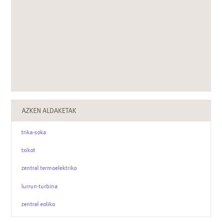
AZKEN ALDAKETAK
trika-soka
txikot
zentral termoelektriko
lurrun-turbina
zentral eoliko