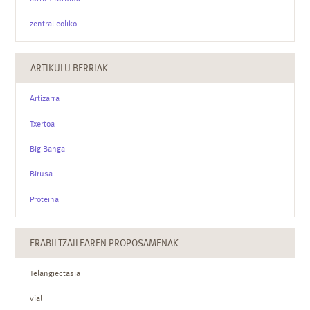
zentral eoliko
ARTIKULU BERRIAK
Artizarra
Txertoa
Big Banga
Birusa
Proteina
ERABILTZAILEAREN PROPOSAMENAK
Telangiectasia
vial