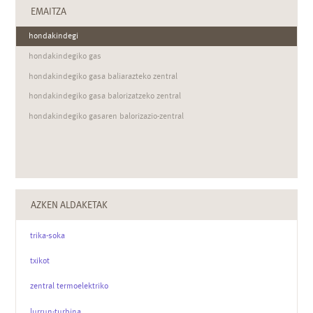
EMAITZA
hondakindegi
hondakindegiko gas
hondakindegiko gasa baliarazteko zentral
hondakindegiko gasa balorizatzeko zentral
hondakindegiko gasaren balorizazio-zentral
AZKEN ALDAKETAK
trika-soka
txikot
zentral termoelektriko
lurrun-turbina