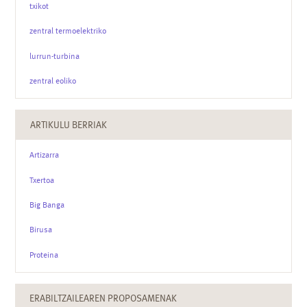
txikot
zentral termoelektriko
lurrun-turbina
zentral eoliko
ARTIKULU BERRIAK
Artizarra
Txertoa
Big Banga
Birusa
Proteina
ERABILTZAILEAREN PROPOSAMENAK