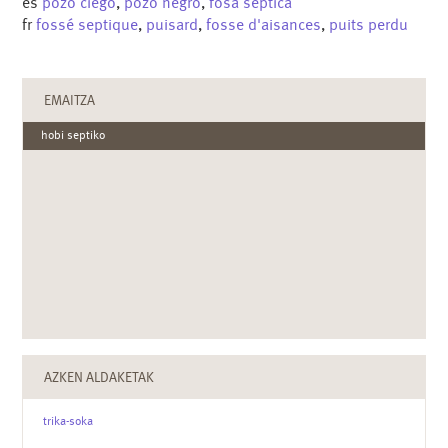
es
pozo ciego
,
pozo negro
,
fosa séptica
fr
fossé septique
,
puisard
,
fosse d'aisances
,
puits perdu
EMAITZA
hobi septiko
AZKEN ALDAKETAK
trika-soka