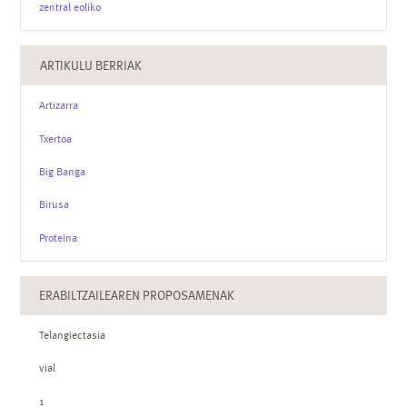
zentral eoliko
ARTIKULU BERRIAK
Artizarra
Txertoa
Big Banga
Birusa
Proteina
ERABILTZAILEAREN PROPOSAMENAK
Telangiectasia
vial
1