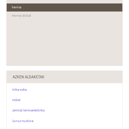
hernia
hernia diskal
AZKEN ALDAKETAK
trika-soka
txikot
zentral termoelektriko
lurrun-turbina