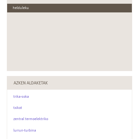
helduleku
AZKEN ALDAKETAK
trika-soka
txikot
zentral termoelektriko
lurrun-turbina