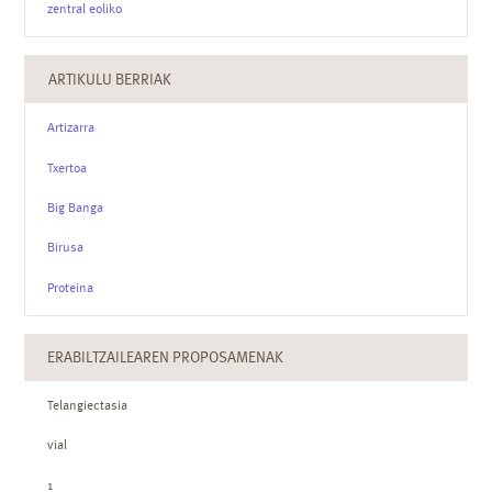
zentral eoliko
ARTIKULU BERRIAK
Artizarra
Txertoa
Big Banga
Birusa
Proteina
ERABILTZAILEAREN PROPOSAMENAK
Telangiectasia
vial
1