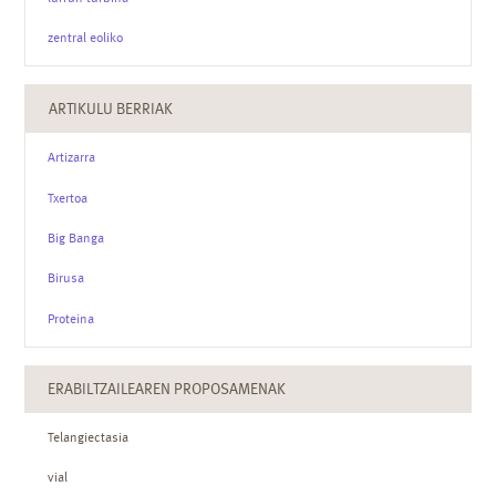
zentral eoliko
ARTIKULU BERRIAK
Artizarra
Txertoa
Big Banga
Birusa
Proteina
ERABILTZAILEAREN PROPOSAMENAK
Telangiectasia
vial