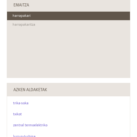
EMAITZA
harrapakari
harrapakaritza
AZKEN ALDAKETAK
trika-soka
txikot
zentral termoelektriko
lurrun-turbina