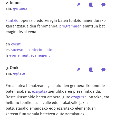
2. Inform.
Edit
Multimedia
Archi
sin.
gertaera
Funtzio
, operazio edo zeregin baten funtzionamendurako
garrantzitsua den fenomenoa,
programaren
erantzun bat
eragin dezakeena.
en
event
es
suceso
,
acontecimiento
fr
événement
,
évènement
3. Orok.
Edit
Multimedia
Archi
sin.
egitate
Errealitatea behatzean egiaztatu den gertaera. Ikusmolde
baten arabera,
ezagutza
zientifikoaren pieza finkoa da.
Beste ikusmolde baten arabera, gure
ezagutza
lortzeko, eta
helburu teoriko, azaltzaile edo arakatzaile jakin
batzuetarako emandako edo ezarritako elementuen
zeregin funtzionala betetzen dute gertakariek.