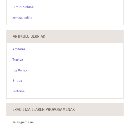
lurrun-turbina
zentral eoliko
ARTIKULU BERRIAK
Artizarra
Txertoa
Big Banga
Birusa
Proteina
ERABILTZAILEAREN PROPOSAMENAK
Telangiectasia