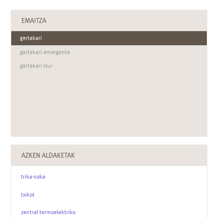
EMAITZA
gertakari
gertakari emergente
gertakari ziur
AZKEN ALDAKETAK
trika-soka
txikot
zentral termoelektriko