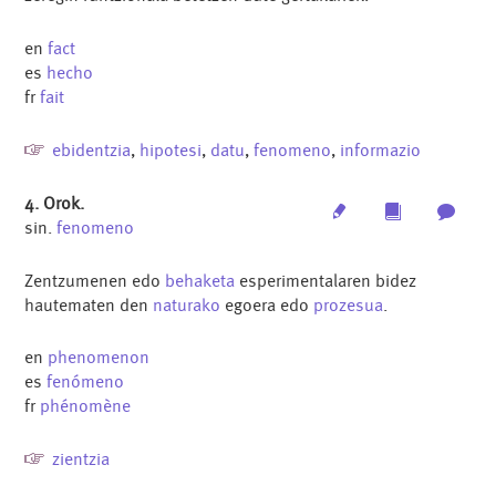
en
fact
es
hecho
fr
fait
ebidentzia
,
hipotesi
,
datu
,
fenomeno
,
informazio
4. Orok.
Edit
Multimedia
Archi
sin.
fenomeno
Zentzumenen edo
behaketa
esperimentalaren bidez
hautematen den
naturako
egoera edo
prozesua
.
en
phenomenon
es
fenómeno
fr
phénomène
zientzia