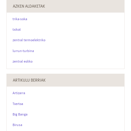
AZKEN ALDAKETAK
trika-soka
txikot
zentral termoelektriko
lurrun-turbina
zentral eoliko
ARTIKULU BERRIAK
Artizarra
Txertoa
Big Banga
Birusa