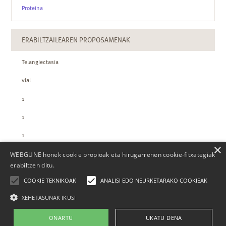
Proteina
ERABILTZAILEAREN PROPOSAMENAK
Telangiectasia
vial
1
1
1
×
WEBGUNE honek cookie propioak eta hirugarrenen cookie-fitxategiak
ZTH-REN KOPURUAK
erabiltzen ditu.
COOKIE TEKNIKOAK
ANALISI EDO NEURKETARAKO COOKIEAK
XEHETASUNAK IKUSI
ONARTU
UKATU DENA