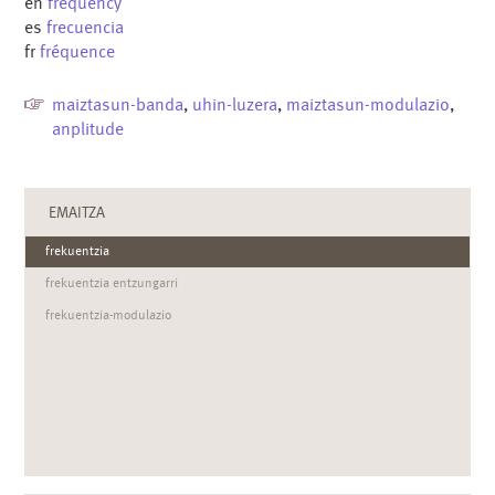
en
frequency
es
frecuencia
fr
fréquence
maiztasun-banda
,
uhin-luzera
,
maiztasun-modulazio
,
anplitude
EMAITZA
frekuentzia
frekuentzia entzungarri
frekuentzia-modulazio